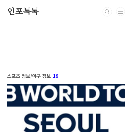
본문 바로가기
인포톡톡
스포츠 정보/야구 정보
19