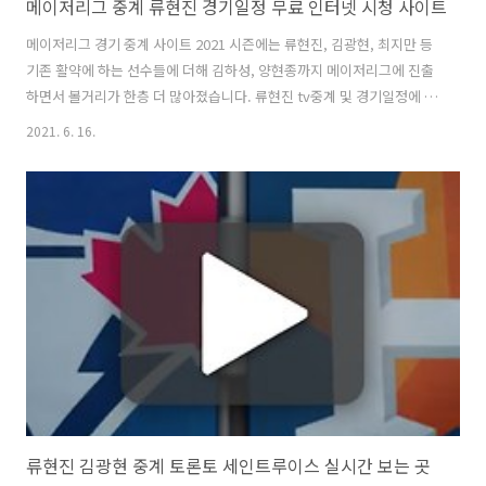
메이저리그 중계 류현진 경기일정 무료 인터넷 시청 사이트
메이저리그 경기 중계 사이트 2021 시즌에는 류현진, 김광현, 최지만 등
기존 활약에 하는 선수들에 더해 김하성, 양현종까지 메이저리그에 진출
하면서 볼거리가 한층 더 많아졌습니다. 류현진 tv중계 및 경기일정에 대
해서 궁금하신 분들은 아래 링크를 참고해주세요. 목차 류현진 경기중계
2021. 6. 16.
안내 2021 메이저리그 류현진 tv중계는 독점 중계권을 따낸 스포티비 프
라임에서 제공하며, 휴대폰으로는 스포티비 나우에서 보셔야합니다. 무
료 시청하는 방법은 외국어 중계라 불편함을 있지만 해외 스트리밍 사이
트를 통해 시청할 수 있는 방법이 있으니 아래 글을 참고해주세요. 류현
진 경기중계 사이트 [MLB 류현진 중계 사이트 - 경기중계] MLB 류현진
중계 사이트 mlbbaseball.modoo.at 토론토 블루제이스 경기일..
류현진 김광현 중계 토론토 세인트루이스 실시간 보는 곳