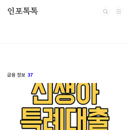
본문 바로가기
인포톡톡
금융 정보
37