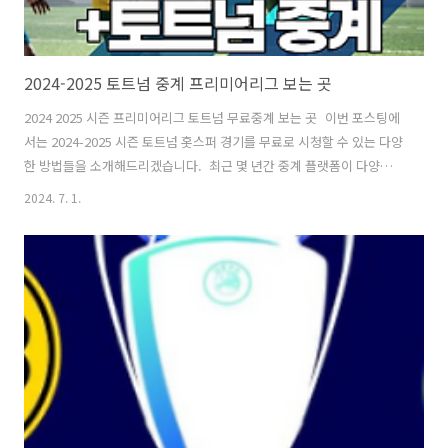
2024-2025 토트넘 중계 프리미어리그 보는 곳
2024 2025 시즌 프리미어리그 토트넘 무료중계 보는 곳 이번 포스팅에
서는 2024-2025 시즌 토트넘 홋스퍼 경기를 무료로 시청할 수 있는 다양
한 방법들을 소개해드리겠습니다. 최근 몇 년간 중계 플랫폼이 다양해지
면서, 합법적이고 무료로 축구 경기를 즐길 수 있는 방법도 많아졌습니
2024. 7. 1.
다. 아래 내용을 참고하셔서 다가오는 2024 -2025 시즌 토트넘의 경기
를 놓치지 마시고 보시길 바랍니다. [[나의목차]] 스포티비 나우
SPOTV NOW는 EPL을 포함한 다양한 스포츠 경기를 실시간으로 중계
하는 플랫폼입니다. SPOTV NOW는 EPL, 라리가, 세리에 A, MLB, NBA
등 다양한 스포츠 리그와 종목을 중계합니다. 축구, 야구, 농구, 테니스,
골프 등 여러 스포츠를 한 곳에서 즐..