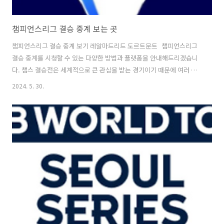
챔피언스리그 결승 중계 보는 곳
챔피언스리그 결승 중계 보기 레알마드리드 도르트문트 챔피언스리그
결승 중계를 시청할 수 있는 다양한 방법과 플랫폼을 안내해드리겠습니
다. 챔스 결승전은 세계적으로 큰 관심을 받는 경기이기 때문에 여러 가
지 옵션이 있습니다. 아래 일정부터 확인하시고 원하시는 플랫폼을 통해
2024. 5. 30.
정보를 확인하시고 시청하시길 바랍니다. 챔피언스리그 결승 일
정 2024년 6월 2일 일요일04:00 도르트문트 vs 레알 마드리드 [[나
의목차]] 스포티비 나우 / SPOTV NOW 스포티비 나우에서는 챔피언
스리그 결승 중계를 실시간으로 시청이 가능합니다. 모바일로는 스포티
비 나우, tv로는 스포티비 온에서 시청 가능합니다. SPOTV는 메이저리
그와 해외 축구를 볼 수 있는 대표적인 실시간 TV 중계 플랫폼입니다. ..