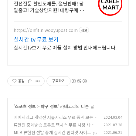
전문 할인판매 당일출고
전선전문 할인도매몰. 절단판매! 당
일출고! 기술상담지원! 대량구매 문
의 신속대응. 고품질 전선, 가격은 합
리적! 믿을 수 있는 전선전문업체에
서 지금 바로 구매하세요
https://onfit.n.wooyupost.com
광고
실시간 tv 무료 보기
실시간tv보기 무료 어플 설치 방법 안내해드립니다.
공감
구독하기
'
스포츠 정보
>
야구 정보
' 카테고리의 다른 글
메이저리그 개막전 서울시리즈 무료 중계 보는 방
2024.03.04
법
류현진 중계방송 토론토 텍사스 무료 시청 사이트
2021.07.28
(0)
MLB 류현진 선발 중계 실시간 인터넷 사이트
2021.06.21
(0)
(0)