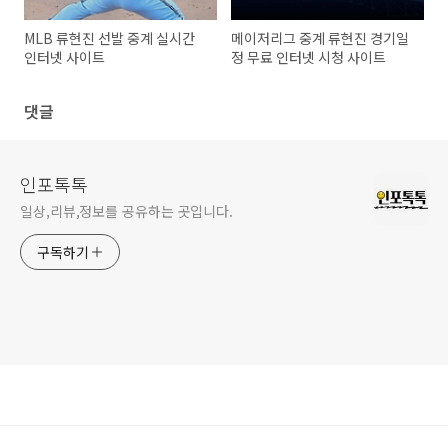
MLB 류현진 선발 중계 실시간
메이저리그 중계 류현진 경기일
인터넷 사이트
정 무료 인터넷 시청 사이트
댓글
인포톡톡
일상,리뷰,정보를 공유하는 곳입니다.
구독하기