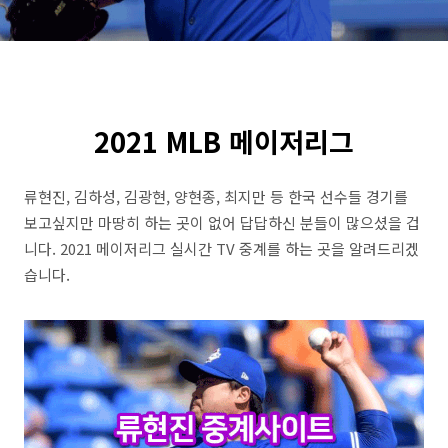
2021 MLB 메이저리그
류현진, 김하성, 김광현, 양현종, 최지만 등 한국 선수들 경기를
보고싶지만 마땅히 하는 곳이 없어 답답하신 분들이 많으셨을 겁
니다. 2021 메이저리그 실시간 TV 중계를 하는 곳을 알려드리겠
습니다.