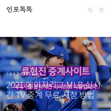
본문 바로가기
인포톡톡
스포츠 정보/야구 정보
2021 메이저리그 MLB 실시
간 TV 중계 무료 시청 방법
2021. 6. 25.