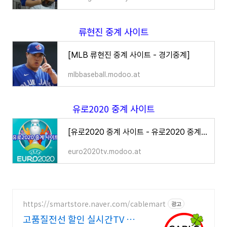
류현진 중계 사이트
[MLB 류현진 중계 사이트 - 경기중계]
mlbbaseball.modoo.at
유로2020 중계 사이트
[유로2020 중계 사이트 - 유로2020 중계 사이트] 유로2020 실시간 중계 사이트
euro2020tv.modoo.at
https://smartstore.naver.com/cablemart
광고
고품질전선 할인 실시간TV 전선