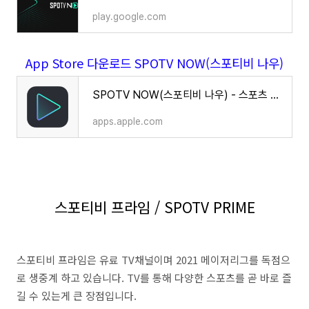
play.google.com
App Store 다운로드 SPOTV NOW(스포티비 나우)
SPOTV NOW(스포티비 나우) - 스포츠 생중계
apps.apple.com
스포티비 프라임 / SPOTV PRIME
스포티비 프라임은 유료 TV채널이며 2021 메이저리그를 독점으
로 생중계 하고 있습니다. TV를 통해 다양한 스포츠를 곧 바로 즐
길 수 있는게 큰 장점입니다.