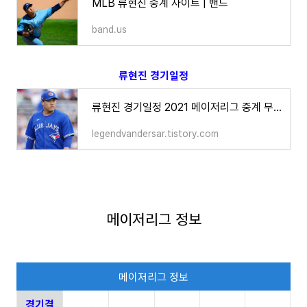
MLB 류현진 중계 사이트 | 밴드
band.us
류현진 경기일정
류현진 경기일정 2021 메이저리그 중계 무료 시청 안내
legendvandersar.tistory.com
메이저리그 정보
메이저리그 정보
경기결