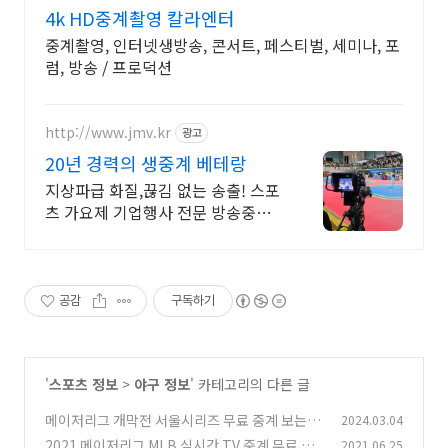
4k HD중계촬영 칼라엔터
중계촬영, 인터넷생방송, 콘서트, 페스티벌, 세미나, 포
럼, 방송 / 프로덕션
http://www.jmv.kr
광고
20년 경력의 생중계 베테랑
지상파급 화질,끊김 없는 송출! 스포
츠 가요제 기업행사 전문 방송중계
업체.
공감
구독하기
'
스포츠 정보
>
야구 정보
' 카테고리의 다른 글
메이저리그 개막전 서울시리즈 무료 중계 보는 방
2024.03.04
법
2021 메이저리그 MLB 실시간 TV 중계 무료 시
2021.06.25
(0)