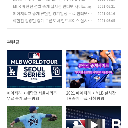
청 방법
MLB 류현진 선발 중계 실시간 인터넷 사이트
2021.06.21
(0)
(0)
메이저리그 중계 류현진 경기일정 무료 인터넷 시
2021.06.16
청 사이트
류현진 김광현 중계 토론토 세인트루이스 실시간
2021.06.05
(0)
보는 곳
(0)
관련글
메이저리그 개막전 서울시리즈
2021 메이저리그 MLB 실시간
무료 중계 보는 방법
TV 중계 무료 시청 방법