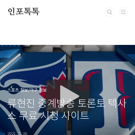
본문 바로가기
인포톡톡
스포츠 정보/야구 정보
류현진 중계방송 토론토 텍사
스 무료 시청 사이트
2021. 7. 28.