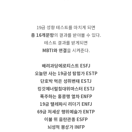
19금 성향 테스트를 마치게 되면
총 16개문항
의 결과를 받아볼 수 있다.
테스트 결과를 받게되면
MBTI와 연결
을 시켜준다.
배려과당에로티스트 ESFJ
오늘만 사는 19금성 탐험가 ESTP
단호박 먹은 성취변태 ESTJ
킹갓제너럴침대위마스터 ESTJ
폭주하는 홍콩행 열차 ENFP
19금 텔레파시 리더기 ENFJ
69금 저세상 행위예술가 ENTP
이불 위 음란관종 ESFP
뇌성적 몽상가 INFP