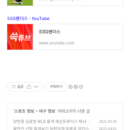
SSG랜더스 - YouTube
SSG랜더스
www.youtube.com
공감
구독하기
'
스포츠 정보
>
야구 정보
' 카테고리의 다른 글
양현종 김광현 MLB 중계 세인트루이스 텍사스레
2021.05.05
인저스 + 무료보기
류현진 선발 중계보기 등판일정 토론토 양키스
2021.04.01
(0)