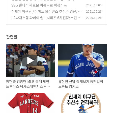
SSG 랜더스 새로운 이름으로 확정?
2021.03.05
(0)
(0)
신세계 야구단 / 이마트 와이번스 추신수 입단, 연
2021.02.23
봉 총정리
LA다저스템 파베이 월드시리즈 6차전(저스틴 터
2020.10.28
(0)
너 코로나?)
(0)
관련글
양현종 김광현 MLB 중계 세인
류현진 선발 중계보기 등판일정
트루이스 텍사스레인저스 + 무
토론토 양키스
료보기