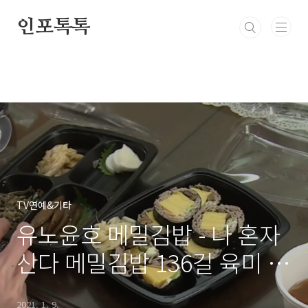
본문 바로가기
인포톡톡
TV연예&기타
유노윤호 메밀김밥 - 나 혼자
산다 메밀김밥 136길 육미 위
치, 가격
2021. 1. 9.