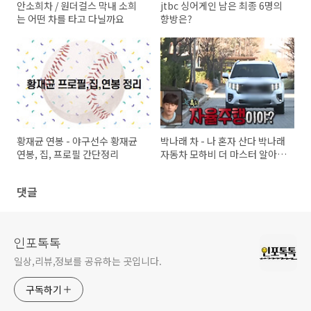
안소희차 / 원더걸스 막내 소희
jtbc 싱어게인 남은 최종 6명의
는 어떤 차를 타고 다닐까요
향방은?
황재균 연봉 - 야구선수 황재균
박나래 차 - 나 혼자 산다 박나래
연봉, 집, 프로필 간단정리
자동차 모하비 더 마스터 알아보
기
댓글
인포톡톡
일상,리뷰,정보를 공유하는 곳입니다.
구독하기