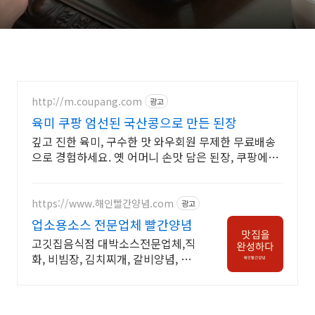
http://m.coupang.com
광고
육미 쿠팡 엄선된 국산콩으로 만든 된장
깊고 진한 육미, 구수한 맛 와우회원 무제한 무료배송
으로 경험하세요. 옛 어머니 손맛 담은 된장, 쿠팡에서
정성껏 준비했습니다.
https://www.해인빨간양념.com
광고
업소용소스 전문업체 빨간양념
고깃집음식점 대박소스전문업체,직
화, 비빔장, 김치찌개, 갈비양념, 고
기소스 등.