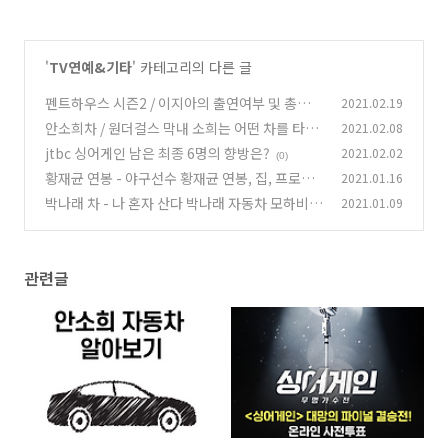
'
TV연예&기타
' 카테고리의 다른 글
펜트하우스 시즌2 / 이지아의 출연여부 및 총정리
2021.02.19
안소희차 / 원더걸스 막내 소희는 어떤 차를 타고
2021.02.08
(0)
다닐까요
jtbc 싱어게인 남은 최종 6명의 향방은?
2021.02.02
(2)
(0)
황재균 연봉 - 야구선수 황재균 연봉, 집, 프로필
2021.01.16
간단정리
박나래 차 - 나 혼자 산다 박나래 자동차 모하비
2021.01.09
(0)
더 마스터 알아보기
(0)
관련글