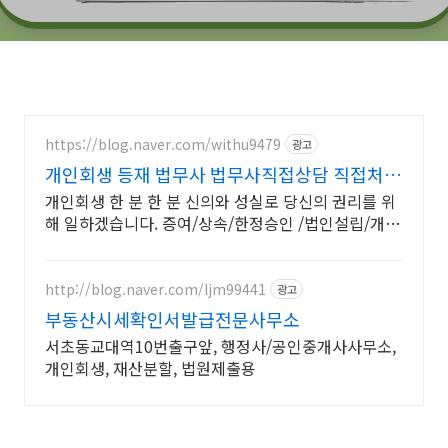
https://blog.naver.com/withu9479
광고
개인회생 등재 법무사 법무사직접상담 직접처리
빠름
개인회생 한 분 한 분 신의와 성실로 당신의 권리를 위
해 일하겠습니다. 증여/상속/한정승인 /법인설립/개인
회생/소장/답변서/개명/법인 부동산등기/압류추심
http://blog.naver.com/ljm99441
광고
부동산시세확인서발급전문사무소
서초동교대역10번출구앞, 행정사/공인중개사사무소,
개인회생, 재산분할, 법원제출용