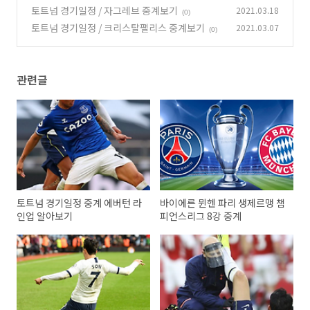
중계방송보기
토트넘 경기일정 / 자그레브 중계보기
2021.03.18
(0)
(0)
토트넘 경기일정 / 크리스탈팰리스 중계보기
2021.03.07
(0)
관련글
토트넘 경기일정 중계 에버턴 라
바이에른 뮌헨 파리 생제르맹 챔
인업 알아보기
피언스리그 8강 중계